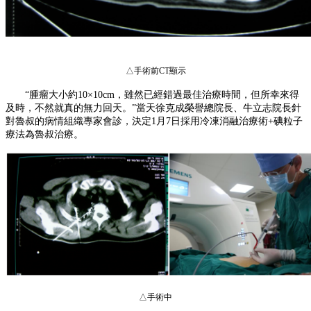
△手術前
CT
顯示
“腫瘤大小約
10×10cm
，雖然已經錯過最佳治療時間，但所幸來得
及時，不然就真的無力回天。
”
當天徐克成榮譽總院長、牛立志院長針
對魯叔的病情組織專家會診，決定
1
月
7
日採用冷凍消融治療術
+
碘粒子
療法為魯叔治療。
△手術中