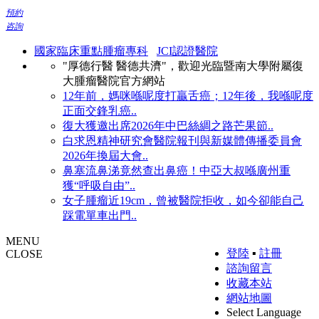
預約
咨詢
國家臨床重點腫瘤專科
JCI認證醫院
"厚德行醫 醫德共濟"，歡迎光臨暨南大學附屬復
大腫瘤醫院官方網站
12年前，媽咪喺呢度打贏舌癌；12年後，我喺呢度
正面交鋒乳癌..
復大獲邀出席2026年中巴絲綢之路芒果節..
白求恩精神研究會醫院報刊與新媒體傳播委員會
2026年換屆大會..
鼻塞流鼻涕竟然查出鼻癌！中亞大叔喺廣州重
獲“呼吸自由”..
女子腫瘤近19cm，曾被醫院拒收，如今卻能自己
踩電單車出門..
MENU
登陸
▪
註冊
CLOSE
諮詢留言
收藏本站
網站地圖
Select Language