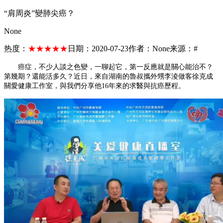
“肩周炎”變肺尖癌？
None
热度：
★★★★★
日期：
2020-07-23
作者：
None
来源：
#
癌症，不少人談之色變，一聊起它，第一反應就是關心能治不？
第幾期？還能活多久？近日，來自湖南的魯叔攜外甥李淩做客徐克成
關愛健康工作室，與我們分享他
16
年來的求醫與抗癌歷程。