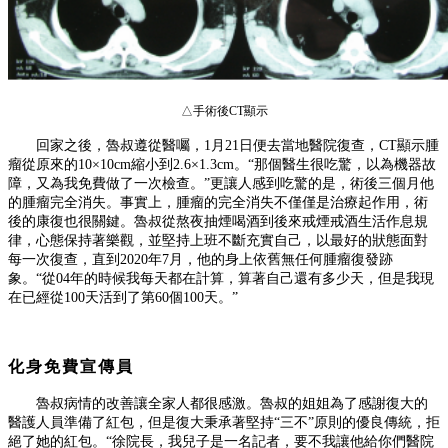
△手術後
CT
顯示
回家之後，魯叔遵從醫囑，
1
月
21
日便去當地醫院復查，
CT
顯示腫
瘤從原來的
10×10cm
縮小到
2.6×1.3cm
。
“
那個醫生很吃驚，以為機器故
障，又為我免費做了一次檢查。
”
更讓人感到吃驚的是，術後三個月他
的腫瘤完全消失。事實上，腫瘤的完全消失不僅僅是治療起作用，術
後的康復也很關鍵。魯叔從熬夜抽煙喝酒到後來戒煙戒酒生活作息規
律，心態保持著樂觀，並堅持上班不斷充實自己，以最好的狀態面對
每一次復查，直到
2020
年
7
月，他的身上依舊無任何腫瘤復發跡
象。
“
從
04
年的時候我每天都在計算，算著自己還有多少天，但是我現
在已經
從
100
天活到了第
60
個
100
天。
”
化身免費宣傳員
魯叔病情的改善讓全家人都很感激。魯叔的姐姐為了感謝
復
大的
醫護人員準備了紅包，但是
復
大秉承著堅持
“三不”原則的優良傳統，拒
絕了她的紅包。“徐院長，我兒子是一名記者，要不我讓他給你們醫院