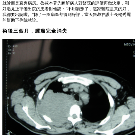
就診而是直奔病房。魯叔本著先瞭解病人對醫院的評價再做決定，剛
好遇見正準備出院的患者對他說：
“
不用猶豫了，這家醫院是真的好，
我都要出院啦。
”
轉了一圈病區都得到好評，當天魯叔在護士長楊秀麗
的幫助下住院就診。
術後三個月，腫瘤完全消失