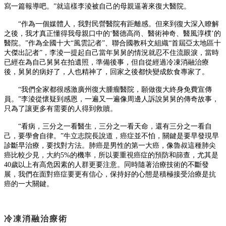
寫一篇報導吧。”就這樣李淩被自己的母親逼著來
復
大醫院。
“作為一個媒體人，我對民營醫院有距離感。但來到
復
大深入瞭解
之後，我才真正懂得我母親口中的
‘醫德高尚、醫術神奇、醫風淳樸’的
醫院。”作為全國十大“風雲記者”、聯合國教科文組織“首屆亞太地區十
大傑出記者”，李淩一提起自己當年舅舅的情況就忍不住流眼淚，當時
已經在為自己舅舅在拍遺照，準備後事，但自從經過冷凍消融治療
後，舅舅的病好了，人也精神了，回家之後都快變成飲食專家了。
“我們全家都很感激廣州
復
大腫瘤醫院，願做
復
大終身免費宣傳
員。
”李淩從懷疑到感恩，一遍又一遍像周邊人訴說舅舅的傳奇故事，
只為了讓更多有需要的人得到救贖。
“看病，三分之一看醫生，三分之一看天命，還有三分之一看自
己，要學會自律。”牛立志院長說道，癌症並不怕，關鍵是要早發現早
診斷早治療，要找對方法。肺癌是男性的第一大癌，像魯叔這種肺尖
癌比較少見，大約
5%
的機率，所以要重視癌症的預防和篩查，尤其是
40
歲以上有高危因素的人群更要注意。同時隨著治療技術的不斷發
展，我們在面對癌症要更有信心，保持好的心態是積極接受治療是抗
癌的一大關鍵。
冷凍消融治療術