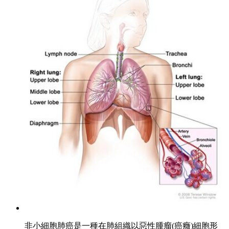
非小細胞肺癌是一種在肺組織以惡性腫瘤(癌癥)細胞形