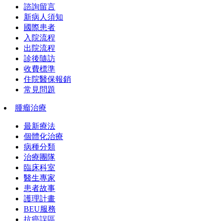
諮詢留言
新病人須知
國際患者
入院流程
出院流程
診後隨訪
收費標準
住院醫保報銷
常見問題
腫瘤治療
最新療法
個體化治療
病種分類
治療團隊
臨床科室
醫生專家
患者故事
護理計畫
BEU服務
抗癌誤區