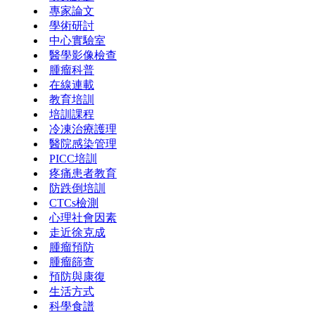
專家論文
學術研討
中心實驗室
醫學影像檢查
腫瘤科普
在線連載
教育培訓
培訓課程
冷凍治療護理
醫院感染管理
PICC培訓
疼痛患者教育
防跌倒培訓
CTCs檢測
心理社會因素
走近徐克成
腫瘤預防
腫瘤篩查
預防與康復
生活方式
科學食譜