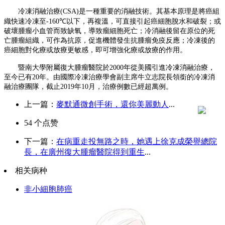
冷凍消融治療
(CSA)
是一種重要的消融技術。其基本原理是將癌組
織快速冷凍至
-160℃
以下，再複溫，可直接引起癌細胞脫水和破裂；或
破壞腫瘤小血管而致缺氧，導致瘤細胞死亡；冷消融後留在原位的死
亡腫瘤組織，可作為抗原，促進機體發生抗腫瘤免疫反應；冷凍後的
癌細胞對化療或放療更敏感，即可增強化療或放療的作用。
暨南大學附屬
復
大腫瘤醫院於
2000
年從美國引進冷凍消融治療，
至今已有
20
年。由國際冷凍治療學會副主席牛立志院長領銜的冷凍消
融治療團隊，截止
2019
年
10
月，治療例數已經超萬例。
上一篇：
麥默通微創手術，還你美麗動人
...
54
个点赞
下一篇：
在病重走投無路之時，她遇上徐克成榮譽總院
長，在廣州復大腫瘤醫院得到重生
...
相关病种
非小細胞肺癌