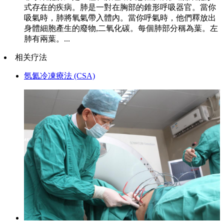
式存在的疾病。肺是一對在胸部的錐形呼吸器官。當你
吸氣時，肺將氧氣帶入體內。當你呼氣時，他們釋放出
身體細胞產生的廢物,二氧化碳。每個肺部分稱為葉。左
肺有兩葉。...
相关疗法
氬氦冷凍療法 (CSA)