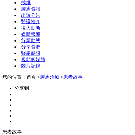
戒煙
腫瘤資訊
出診公告
醫護推介
復大動態
媒體報導
行業動態
分享資源
醫患感想
視頻多媒體
圖片記錄
您的位置：首頁 >
腫瘤治療
>
患者故事
分享到
患者故事