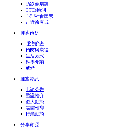
防跌倒培訓
CTCs檢測
心理社會因素
走近徐克成
腫瘤預防
腫瘤篩查
預防與康復
生活方式
科學食譜
戒煙
腫瘤資訊
出診公告
醫護推介
復大動態
媒體報導
行業動態
分享資源