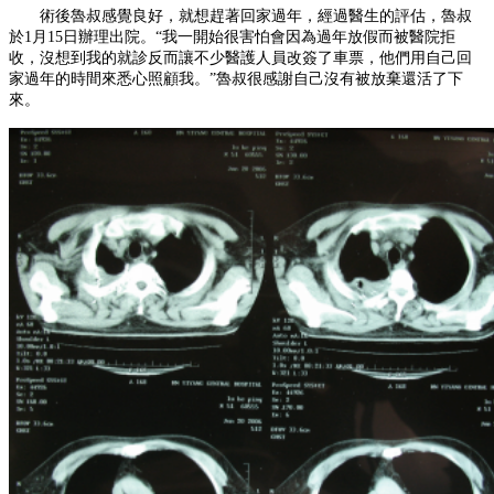
術後魯叔感覺良好，就想趕著回家過年，經過醫生的評估，魯叔
於
1
月
15
日辦理出院。
“
我一開始很害怕會因為過年放假而被醫院拒
收，沒想到我的就診反而讓不少醫護人員改簽了車票，他們用自己回
家過年的時間來悉心照顧我。
”
魯叔很感謝自己沒有被放棄還活了下
來。