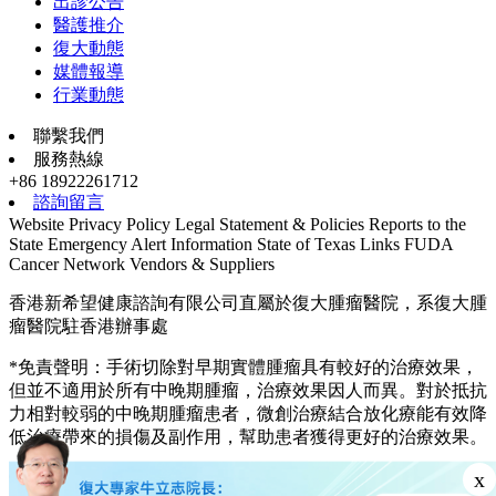
出診公告
醫護推介
復大動態
媒體報導
行業動態
聯繫我們
服務熱線
+86 18922261712
諮詢留言
Website Privacy Policy
Legal Statement & Policies
Reports to the
State
Emergency Alert Information
State of Texas Links
FUDA
Cancer Network
Vendors & Suppliers
香港新希望健康諮詢有限公司直屬於復大腫瘤醫院，系復大腫
瘤醫院駐香港辦事處
*免責聲明：手術切除對早期實體腫瘤具有較好的治療效果，
但並不適用於所有中晚期腫瘤，治療效果因人而異。對於抵抗
力相對較弱的中晚期腫瘤患者，微創治療結合放化療能有效降
低治療帶來的損傷及副作用，幫助患者獲得更好的治療效果。
© 2003—2026, fuda cancer hospital. All rights reserved.
x