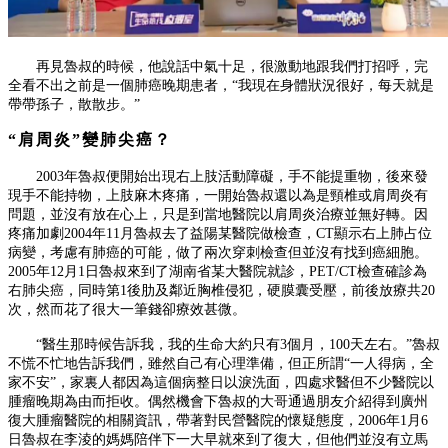
再見魯叔的時候，他說話中
氣十足，很激動地跟我們打招呼，完
全看不出之前是一個肺癌晚期患者，
“我現在身體狀況很好，每天就是
帶帶孫子，散散步。”
“肩周炎”變肺尖癌？
2003
年魯叔便開始出現右上肢活動障礙，手不能提重物，後來發
現手不能持物，上肢麻木疼痛，一開始魯叔還以為是頸椎或肩周炎有
問題，並沒有放在心上，只是到當地醫院以肩周炎治療並無好轉。因
疼痛加劇
2004
年
11
月魯叔去了益陽某醫院做檢查，
CT
顯示右上肺占位
病變，考慮有肺癌的可能，做了兩次穿刺檢查但並沒有找到癌細胞。
2005
年
12
月
1
日魯叔來到了湖南省某大醫院就診，
PET/CT
檢查確診為
右肺尖癌，同時第
1
後肋及鄰近胸椎侵犯，硬膜囊受壓，前後放療共
20
次，然而花了很大一筆錢卻療效甚微。
“醫生那時候告訴我，我的生命大約只有
3
個月，
100
天左右。
”
魯叔
不慌不忙地告訴我們，雖然自己有心理準備，但正所謂
“
一人得病，全
家不安
”
，家裏人都因為這個病整日以淚洗面，四處求醫但不少醫院以
腫瘤晚期為由而拒收。偶然機會下魯叔的大哥通過朋友介紹得到廣州
復
大腫瘤醫院的相關資訊，帶著對民營醫院的懷疑態度，
2006
年
1
月
6
日魯叔在李淩的媽媽陪伴下一大早就來到了
復
大，但他們並沒有立馬