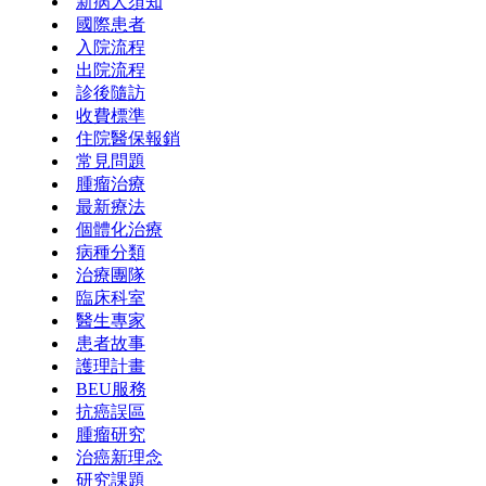
新病人須知
國際患者
入院流程
出院流程
診後隨訪
收費標準
住院醫保報銷
常見問題
腫瘤治療
最新療法
個體化治療
病種分類
治療團隊
臨床科室
醫生專家
患者故事
護理計畫
BEU服務
抗癌誤區
腫瘤研究
治癌新理念
研究課題