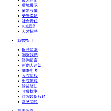
復大歷史
環境展示
儀器設備
榮譽獎項
社會責任
JCI認證
人才招聘
就醫指引
服務範圍
聯繫我們
諮詢留言
新病人須知
國際患者
入院流程
出院流程
診後隨訪
收費標準
住院醫保報銷
常見問題
腫瘤治療