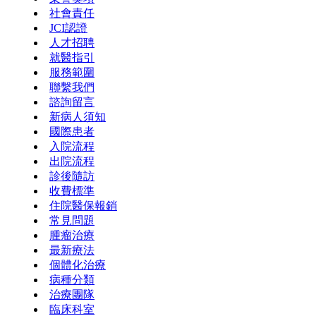
社會責任
JCI認證
人才招聘
就醫指引
服務範圍
聯繫我們
諮詢留言
新病人須知
國際患者
入院流程
出院流程
診後隨訪
收費標準
住院醫保報銷
常見問題
腫瘤治療
最新療法
個體化治療
病種分類
治療團隊
臨床科室