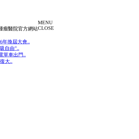
MENU
CLOSE
大腫瘤醫院官方網站
年換屆大會..
自由”..
單車出門..
大..