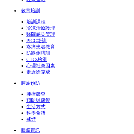
教育培訓
培訓課程
冷凍治療護理
醫院感染管理
PICC培訓
疼痛患者教育
防跌倒培訓
CTCs檢測
心理社會因素
走近徐克成
腫瘤預防
腫瘤篩查
預防與康復
生活方式
科學食譜
戒煙
腫瘤資訊