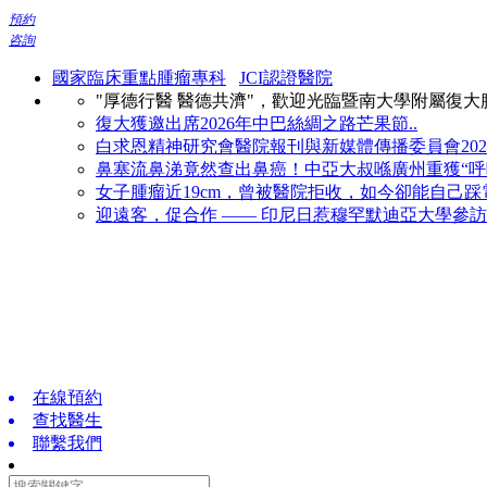
預約
咨詢
國家臨床重點腫瘤專科
JCI認證醫院
"厚德行醫 醫德共濟"，歡迎光臨暨南大學附屬復
復大獲邀出席2026年中巴絲綢之路芒果節..
白求恩精神研究會醫院報刊與新媒體傳播委員會2026
鼻塞流鼻涕竟然查出鼻癌！中亞大叔喺廣州重獲“呼吸
女子腫瘤近19cm，曾被醫院拒收，如今卻能自己踩電
迎遠客，促合作 —— 印尼日惹穆罕默迪亞大學參訪復
在線預約
查找醫生
聯繫我們