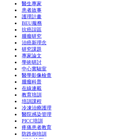
醫生專家
患者故事
護理計畫
BEU服務
抗癌誤區
腫瘤研究
治癌新理念
研究課題
專家論文
學術研討
中心實驗室
醫學影像檢查
腫瘤科普
在線連載
教育培訓
培訓課程
冷凍治療護理
醫院感染管理
PICC培訓
疼痛患者教育
防跌倒培訓