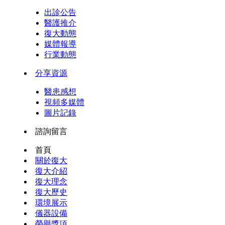
出診公告
醫護推介
復大動態
媒體報導
行業動態
分享資源
醫患感想
視頻多媒體
圖片記錄
諮詢留言
首頁
關於復大
復大介紹
復大理念
復大歷史
環境展示
儀器設備
榮譽獎項