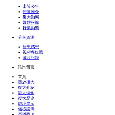
出診公告
醫護推介
復大動態
媒體報導
行業動態
分享資源
醫患感想
視頻多媒體
圖片記錄
諮詢留言
首頁
關於復大
復大介紹
復大理念
復大歷史
環境展示
儀器設備
榮譽獎項