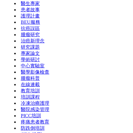
醫生專家
患者故事
護理計畫
BEU服務
抗癌誤區
腫瘤研究
治癌新理念
研究課題
專家論文
學術研討
中心實驗室
醫學影像檢查
腫瘤科普
在線連載
教育培訓
培訓課程
冷凍治療護理
醫院感染管理
PICC培訓
疼痛患者教育
防跌倒培訓