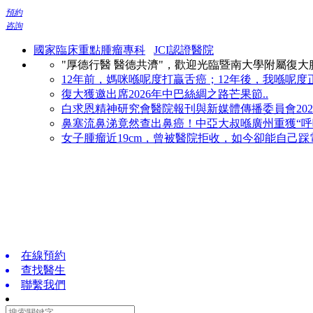
預約
咨詢
國家臨床重點腫瘤專科
JCI認證醫院
"厚德行醫 醫德共濟"，歡迎光臨暨南大學附屬復
12年前，媽咪喺呢度打贏舌癌；12年後，我喺呢度正
復大獲邀出席2026年中巴絲綢之路芒果節..
白求恩精神研究會醫院報刊與新媒體傳播委員會2026
鼻塞流鼻涕竟然查出鼻癌！中亞大叔喺廣州重獲“呼吸
女子腫瘤近19cm，曾被醫院拒收，如今卻能自己踩電
在線預約
查找醫生
聯繫我們