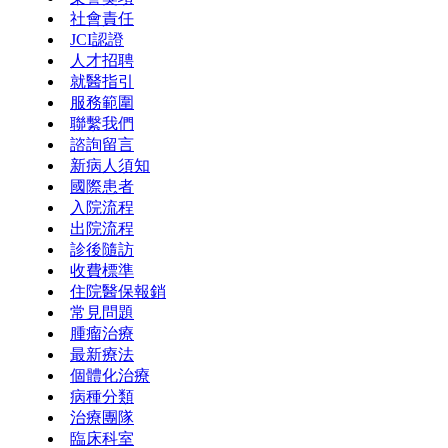
社會責任
JCI認證
人才招聘
就醫指引
服務範圍
聯繫我們
諮詢留言
新病人須知
國際患者
入院流程
出院流程
診後隨訪
收費標準
住院醫保報銷
常見問題
腫瘤治療
最新療法
個體化治療
病種分類
治療團隊
臨床科室