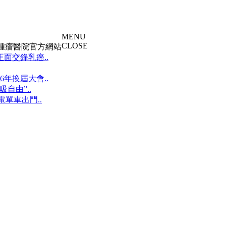
MENU
CLOSE
大腫瘤醫院官方網站
面交鋒乳癌..
年換屆大會..
自由”..
單車出門..