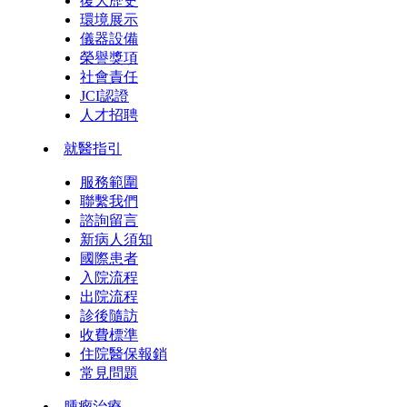
復大歷史
環境展示
儀器設備
榮譽獎項
社會責任
JCI認證
人才招聘
就醫指引
服務範圍
聯繫我們
諮詢留言
新病人須知
國際患者
入院流程
出院流程
診後隨訪
收費標準
住院醫保報銷
常見問題
腫瘤治療