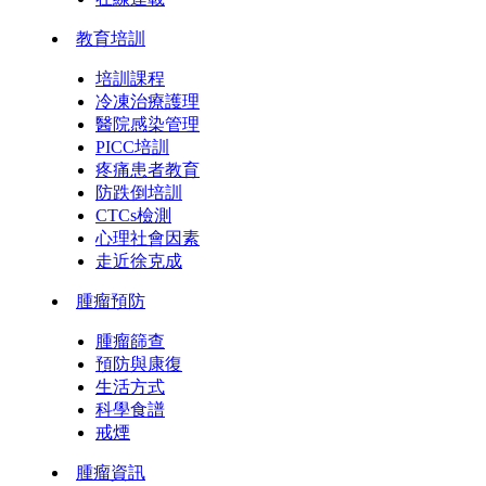
教育培訓
培訓課程
冷凍治療護理
醫院感染管理
PICC培訓
疼痛患者教育
防跌倒培訓
CTCs檢測
心理社會因素
走近徐克成
腫瘤預防
腫瘤篩查
預防與康復
生活方式
科學食譜
戒煙
腫瘤資訊