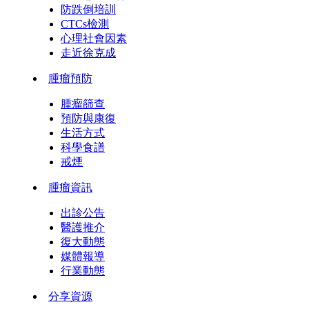
防跌倒培訓
CTCs檢測
心理社會因素
走近徐克成
腫瘤預防
腫瘤篩查
預防與康復
生活方式
科學食譜
戒煙
腫瘤資訊
出診公告
醫護推介
復大動態
媒體報導
行業動態
分享資源