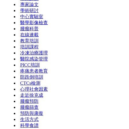
專家論文
學術研討
中心實驗室
醫學影像檢查
腫瘤科普
在線連載
教育培訓
培訓課程
冷凍治療護理
醫院感染管理
PICC培訓
疼痛患者教育
防跌倒培訓
CTCs檢測
心理社會因素
走近徐克成
腫瘤預防
腫瘤篩查
預防與康復
生活方式
科學食譜