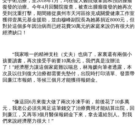
受手術治療，至2018年1月，均在復大醫院做鞏固和預防腫瘤
復發的治療。今年4月回醫院復查，被查出腫瘤復發的她再次
受到沈重打擊，期間雖從廣州市天河區徐克成關愛健康工作室
獲得壹萬元基金援助，並由穆峰副院長為她募捐近8000元，但
對於這個多年因治病而已經花費50萬元的家庭來說仍有很大的
經濟缺口！
“我家唯一的精神支柱（丈夫）也病了，家裏還有兩個小
孩要讀書，再次接受手術要10萬余元，我們真是沒辦法
了！”經濟壓力讓這個家庭難以喘息，林海媛向筆者透露，本
次及以往到復大治療都需要先墊付，出院時打印清單、發票帶
回廉江市報銷，等候三個月才能獲得報銷金。
“像這回6月來復大做了兩次冷凍手術，前後花了10多萬
元，我老公必須先籌足這筆錢交了治療費用才能結算出院，回
到廉江，又再等3個月醫保報銷金下來，拿去還給別人。對我
們來說經濟壓力很大！”