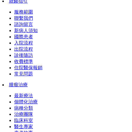
就醫指引
服務範圍
聯繫我們
諮詢留言
新病人須知
國際患者
入院流程
出院流程
診後隨訪
收費標準
住院醫保報銷
常見問題
腫瘤治療
最新療法
個體化治療
病種分類
治療團隊
臨床科室
醫生專家