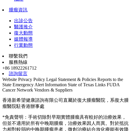
腫瘤資訊
出診公告
醫護推介
復大動態
媒體報導
行業動態
聯繫我們
服務熱線
+86 18922261712
諮詢留言
Website Privacy Policy
Legal Statement & Policies
Reports to the
State
Emergency Alert Information
State of Texas Links
FUDA
Cancer Network
Vendors & Suppliers
香港新希望健康諮詢有限公司直屬於復大腫瘤醫院，系復大腫
瘤醫院駐香港辦事處
*免責聲明：手術切除對早期實體腫瘤具有較好的治療效果，
但並不適用於所有中晚期腫瘤，治療效果因人而異。對於抵抗
力相對較弱的中晚期腫瘤患者，微創治療結合放化療能有效降