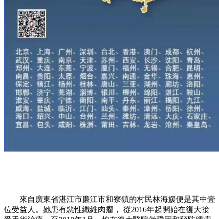
來自廣東省湛江市廉江市和寮鎮的村民林海媛便是其中壹
位受益人。她患有惡性纖維肉瘤， 從2016年起開始在復大接