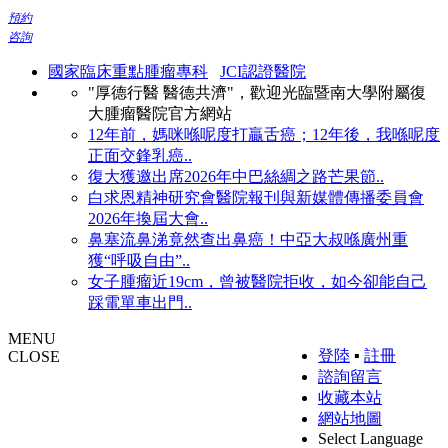
預約
咨詢
國家臨床重點腫瘤專科
JCI認證醫院
"厚德行醫 醫德共濟"，歡迎光臨暨南大學附屬復
大腫瘤醫院官方網站
12年前，媽咪喺呢度打贏舌癌；12年後，我喺呢度
正面交鋒乳癌..
復大獲邀出席2026年中巴絲綢之路芒果節..
白求恩精神研究會醫院報刊與新媒體傳播委員會
2026年換屆大會..
鼻塞流鼻涕竟然查出鼻癌！中亞大叔喺廣州重
獲“呼吸自由”..
女子腫瘤近19cm，曾被醫院拒收，如今卻能自己
踩電單車出門..
MENU
登陸
▪
註冊
CLOSE
諮詢留言
收藏本站
網站地圖
Select Language