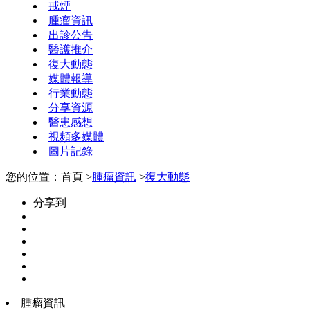
戒煙
腫瘤資訊
出診公告
醫護推介
復大動態
媒體報導
行業動態
分享資源
醫患感想
視頻多媒體
圖片記錄
您的位置：首頁 >
腫瘤資訊
>
復大動態
分享到
腫瘤資訊