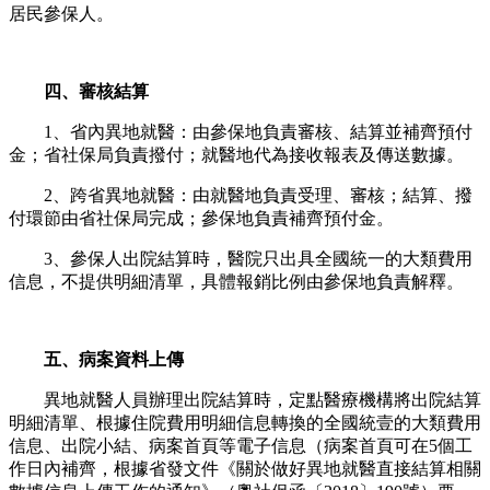
居民參保人。
四、審核結算
1、省內異地就醫：由參保地負責審核、結算並補齊預付
金；省社保局負責撥付；就醫地代為接收報表及傳送數據。
2、跨省異地就醫：由就醫地負責受理、審核；結算、撥
付環節由省社保局完成；參保地負責補齊預付金。
3、參保人出院結算時，醫院只出具全國統一的大類費用
信息，不提供明細清單，具體報銷比例由參保地負責解釋。
五、病案資料上傳
異地就醫人員辦理出院結算時，定點醫療機構將出院結算
明細清單、根據住院費用明細信息轉換的全國統壹的大類費用
信息、出院小結、病案首頁等電子信息（病案首頁可在5個工
作日內補齊，根據省發文件《關於做好異地就醫直接結算相關