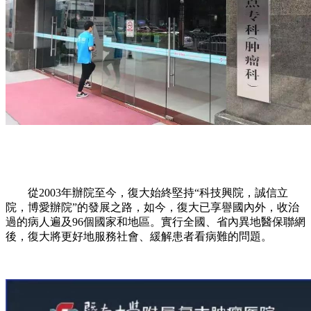
從2003年辦院至今，復大始終堅持“科技興院，誠信立
院，博愛辦院”的發展之路，如今，復大已享譽國內外，收治
過的病人遍及96個國家和地區。實行全國、省內異地醫保聯網
後，復大將更好地服務社會、緩解患者看病難的問題。