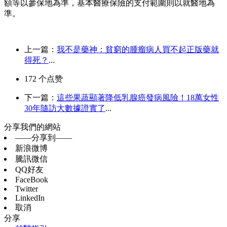
額等以參保地為準，基本醫療保險的支付範圍則以就醫地為
準。
上一篇：
我不是藥神：貧窮的腫瘤病人買不起正版藥就
得死？
...
172
个点赞
下一篇：
這些果蔬顯著降低乳腺癌發病風險！18萬女性
30年隨訪大數據證實了
...
分享我們的網站
——分享到——
新浪微博
騰訊微信
QQ好友
FaceBook
Twitter
LinkedIn
取消
分享