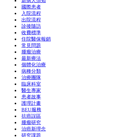
新病人須知
國際患者
入院流程
出院流程
診後隨訪
收費標準
住院醫保報銷
常見問題
腫瘤治療
最新療法
個體化治療
病種分類
治療團隊
臨床科室
醫生專家
患者故事
護理計畫
BEU服務
抗癌誤區
腫瘤研究
治癌新理念
研究課題