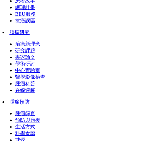
患者故事
護理計畫
BEU服務
抗癌誤區
腫瘤研究
治癌新理念
研究課題
專家論文
學術研討
中心實驗室
醫學影像檢查
腫瘤科普
在線連載
腫瘤預防
腫瘤篩查
預防與康復
生活方式
科學食譜
戒煙