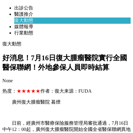
出診公告
醫護推介
復大動態
媒體報導
行業動態
復大動態
好消息！7月16日復大腫瘤醫院實行全國
醫保聯網！外地參保人員即時結算
None
热度：
★★★★★
作者：
復大
来源：
FUDA
廣州復大腫瘤醫院 暮煙
日前，經廣州市醫療保險服務管理局審批通過，7月16日
中午12：00起，廣州復大腫瘤醫院開始全國全省醫保聯網異地