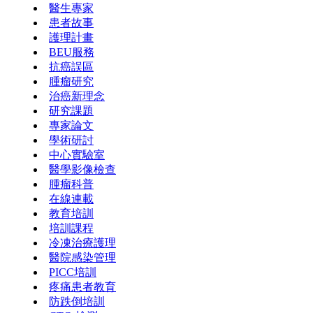
醫生專家
患者故事
護理計畫
BEU服務
抗癌誤區
腫瘤研究
治癌新理念
研究課題
專家論文
學術研討
中心實驗室
醫學影像檢查
腫瘤科普
在線連載
教育培訓
培訓課程
冷凍治療護理
醫院感染管理
PICC培訓
疼痛患者教育
防跌倒培訓