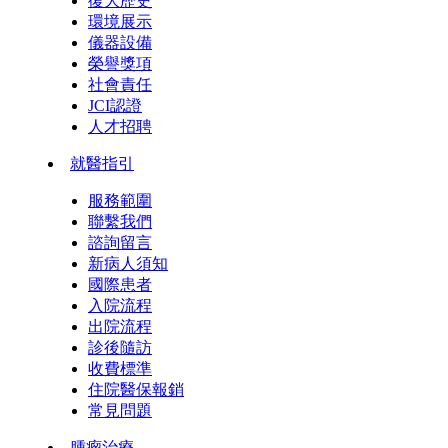
復大歷史
環境展示
儀器設備
榮譽獎項
社會責任
JCI認證
人才招聘
就醫指引
服務範圍
聯繫我們
諮詢留言
新病人須知
國際患者
入院流程
出院流程
診後隨訪
收費標準
住院醫保報銷
常見問題
腫瘤治療