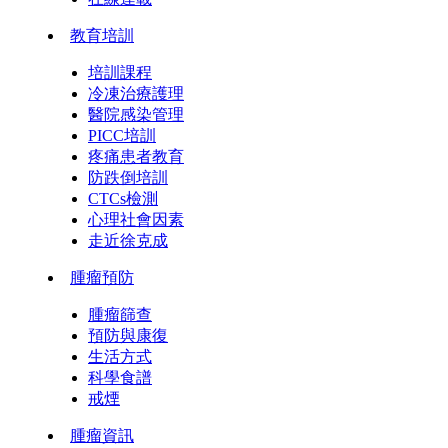
教育培訓
培訓課程
冷凍治療護理
醫院感染管理
PICC培訓
疼痛患者教育
防跌倒培訓
CTCs檢測
心理社會因素
走近徐克成
腫瘤預防
腫瘤篩查
預防與康復
生活方式
科學食譜
戒煙
腫瘤資訊