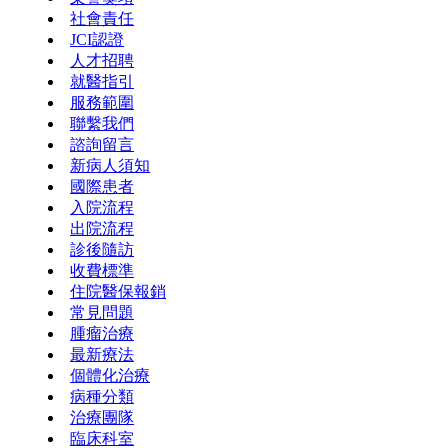
社會責任
JCI認證
人才招聘
就醫指引
服務範圍
聯繫我們
諮詢留言
新病人須知
國際患者
入院流程
出院流程
診後隨訪
收費標準
住院醫保報銷
常見問題
腫瘤治療
最新療法
個體化治療
病種分類
治療團隊
臨床科室