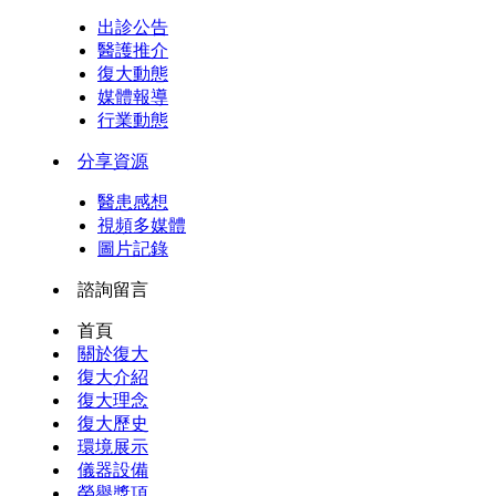
出診公告
醫護推介
復大動態
媒體報導
行業動態
分享資源
醫患感想
視頻多媒體
圖片記錄
諮詢留言
首頁
關於復大
復大介紹
復大理念
復大歷史
環境展示
儀器設備
榮譽獎項