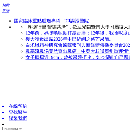
預約
咨詢
國家臨床重點腫瘤專科
JCI認證醫院
"厚德行醫 醫德共濟"，歡迎光臨暨南大學附屬復
12年前，媽咪喺呢度打贏舌癌；12年後，我喺呢度正
復大獲邀出席2026年中巴絲綢之路芒果節..
白求恩精神研究會醫院報刊與新媒體傳播委員會2026
鼻塞流鼻涕竟然查出鼻癌！中亞大叔喺廣州重獲“呼吸
女子腫瘤近19cm，曾被醫院拒收，如今卻能自己踩電
在線預約
查找醫生
聯繫我們