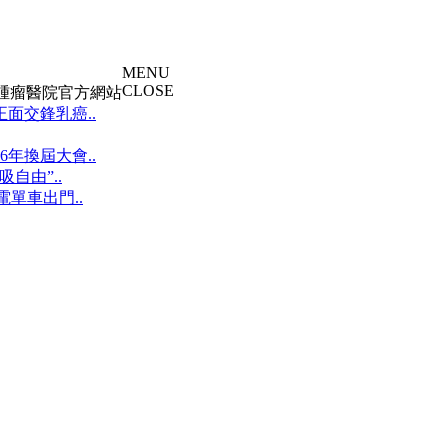
MENU
CLOSE
大腫瘤醫院官方網站
面交鋒乳癌..
年換屆大會..
自由”..
單車出門..