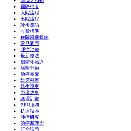
新病人須知
國際患者
入院流程
出院流程
診後隨訪
收費標準
住院醫保報銷
常見問題
腫瘤治療
最新療法
個體化治療
病種分類
治療團隊
臨床科室
醫生專家
患者故事
護理計畫
BEU服務
抗癌誤區
腫瘤研究
治癌新理念
研究課題