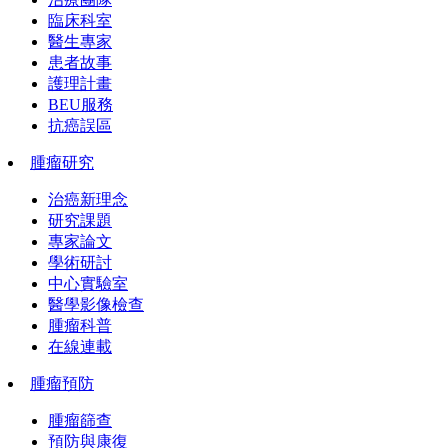
臨床科室
醫生專家
患者故事
護理計畫
BEU服務
抗癌誤區
腫瘤研究
治癌新理念
研究課題
專家論文
學術研討
中心實驗室
醫學影像檢查
腫瘤科普
在線連載
腫瘤預防
腫瘤篩查
預防與康復