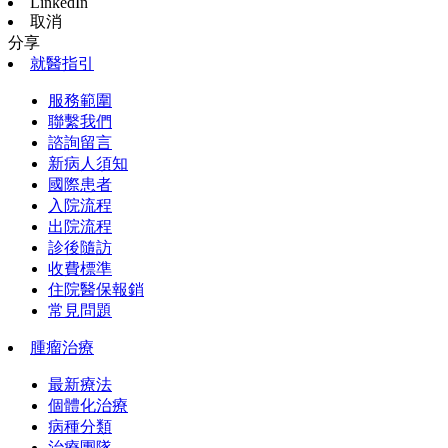
LinkedIn
取消
分享
就醫指引
服務範圍
聯繫我們
諮詢留言
新病人須知
國際患者
入院流程
出院流程
診後隨訪
收費標準
住院醫保報銷
常見問題
腫瘤治療
最新療法
個體化治療
病種分類
治療團隊