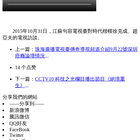
2015年10月31日，江蘇句容電視臺對時代楷模徐克成、趙
亞夫的電視訪談。
上一篇：
珠海廣播電視臺傳奇導視頻道介紹9月22號深圳
癌癥論壇情況
...
14
个点赞
下一篇：
CCTV10 科技之光欄目播出節目《絕境重
生》
...
分享我們的網站
——分享到——
新浪微博
騰訊微信
QQ好友
FaceBook
Twitter