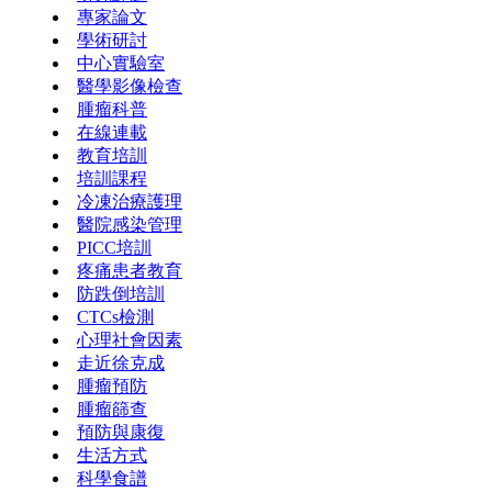
專家論文
學術研討
中心實驗室
醫學影像檢查
腫瘤科普
在線連載
教育培訓
培訓課程
冷凍治療護理
醫院感染管理
PICC培訓
疼痛患者教育
防跌倒培訓
CTCs檢測
心理社會因素
走近徐克成
腫瘤預防
腫瘤篩查
預防與康復
生活方式
科學食譜