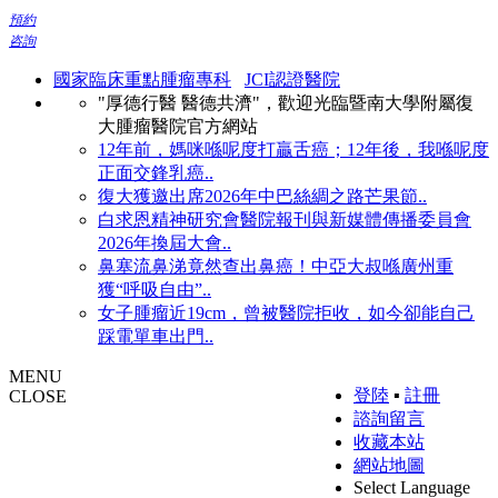
預約
咨詢
國家臨床重點腫瘤專科
JCI認證醫院
"厚德行醫 醫德共濟"，歡迎光臨暨南大學附屬復
大腫瘤醫院官方網站
12年前，媽咪喺呢度打贏舌癌；12年後，我喺呢度
正面交鋒乳癌..
復大獲邀出席2026年中巴絲綢之路芒果節..
白求恩精神研究會醫院報刊與新媒體傳播委員會
2026年換屆大會..
鼻塞流鼻涕竟然查出鼻癌！中亞大叔喺廣州重
獲“呼吸自由”..
女子腫瘤近19cm，曾被醫院拒收，如今卻能自己
踩電單車出門..
MENU
登陸
▪
註冊
CLOSE
諮詢留言
收藏本站
網站地圖
Select Language