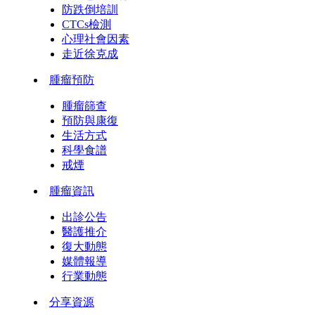
防跌倒培訓
CTCs檢測
心理社會因素
走近徐克成
腫瘤預防
腫瘤篩查
預防與康復
生活方式
科學食譜
戒煙
腫瘤資訊
出診公告
醫護推介
復大動態
媒體報導
行業動態
分享資源