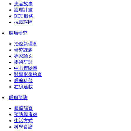
患者故事
護理計畫
BEU服務
抗癌誤區
腫瘤研究
治癌新理念
研究課題
專家論文
學術研討
中心實驗室
醫學影像檢查
腫瘤科普
在線連載
腫瘤預防
腫瘤篩查
預防與康復
生活方式
科學食譜