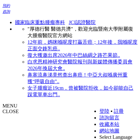
預約
咨詢
國家臨床重點腫瘤專科
JCI認證醫院
"厚德行醫 醫德共濟"，歡迎光臨暨南大學附屬復
大腫瘤醫院官方網站
12年前，媽咪喺呢度打贏舌癌；12年後，我喺呢度
正面交鋒乳癌..
復大獲邀出席2026年中巴絲綢之路芒果節..
白求恩精神研究會醫院報刊與新媒體傳播委員會
2026年換屆大會..
鼻塞流鼻涕竟然查出鼻癌！中亞大叔喺廣州重
獲“呼吸自由”..
女子腫瘤近19cm，曾被醫院拒收，如今卻能自己
踩電單車出門..
MENU
登陸
▪
註冊
CLOSE
諮詢留言
收藏本站
網站地圖
Select Language