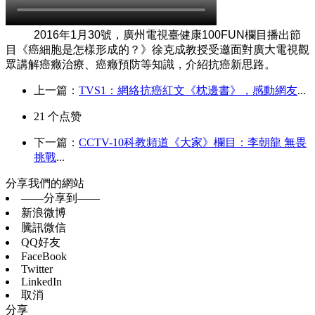
2016
年
1
月
30
號，廣州電視臺健康
100FUN
欄目播出節
目《癌細胞是怎樣形成的？》徐克成教授受邀面對廣大電視觀
眾講解癌癥治療、癌癥預防等知識，介紹抗癌新思路。
上一篇：
TVS1：網絡抗癌紅文《枕邊書》，感動網友
...
21
个点赞
下一篇：
CCTV-10科教頻道《大家》欄目：李朝龍 無畏
挑戰
...
分享我們的網站
——分享到——
新浪微博
騰訊微信
QQ好友
FaceBook
Twitter
LinkedIn
取消
分享