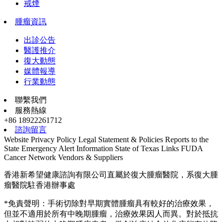
戒煙
腫瘤資訊
出診公告
醫護推介
復大動態
媒體報導
行業動態
聯繫我們
服務熱線
+86 18922261712
諮詢留言
Website Privacy Policy
Legal Statement & Policies
Reports to the
State
Emergency Alert Information
State of Texas Links
FUDA
Cancer Network
Vendors & Suppliers
香港新希望健康諮詢有限公司直屬於復大腫瘤醫院，系復大腫
瘤醫院駐香港辦事處
*免責聲明：手術切除對早期實體腫瘤具有較好的治療效果，
但並不適用於所有中晚期腫瘤，治療效果因人而異。對於抵抗