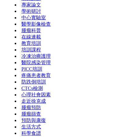
專家論文
學術研討
中心實驗室
醫學影像檢查
腫瘤科普
在線連載
教育培訓
培訓課程
冷凍治療護理
醫院感染管理
PICC培訓
疼痛患者教育
防跌倒培訓
CTCs檢測
心理社會因素
走近徐克成
腫瘤預防
腫瘤篩查
預防與康復
生活方式
科學食譜