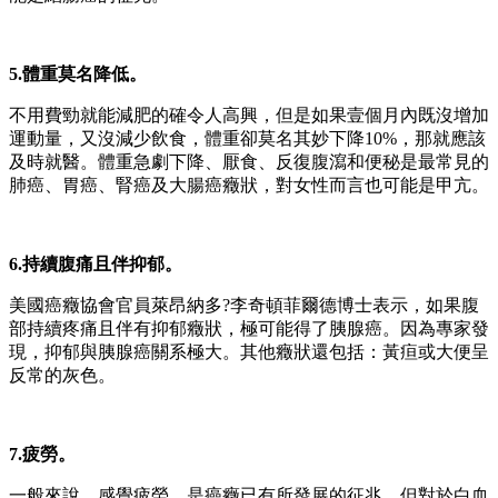
5.體重莫名降低。
不用費勁就能減肥的確令人高興，但是如果壹個月內既沒增加
運動量，又沒減少飲食，體重卻莫名其妙下降10%，那就應該
及時就醫。體重急劇下降、厭食、反復腹瀉和便秘是最常見的
肺癌、胃癌、腎癌及大腸癌癥狀，對女性而言也可能是甲亢。
6.持續腹痛且伴抑郁。
美國癌癥協會官員萊昂納多?李奇頓菲爾德博士表示，如果腹
部持續疼痛且伴有抑郁癥狀，極可能得了胰腺癌。因為專家發
現，抑郁與胰腺癌關系極大。其他癥狀還包括：黃疸或大便呈
反常的灰色。
7.疲勞。
一般來說，感覺疲勞，是癌癥已有所發展的征兆，但對於白血