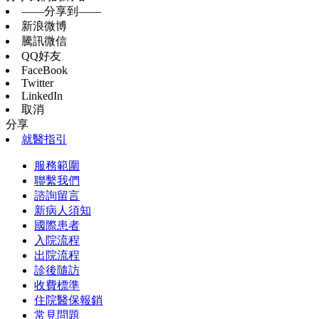
——分享到——
新浪微博
騰訊微信
QQ好友
FaceBook
Twitter
LinkedIn
取消
分享
就醫指引
服務範圍
聯繫我們
諮詢留言
新病人須知
國際患者
入院流程
出院流程
診後隨訪
收費標準
住院醫保報銷
常見問題