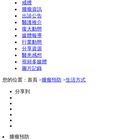
戒煙
腫瘤資訊
出診公告
醫護推介
復大動態
媒體報導
行業動態
分享資源
醫患感想
視頻多媒體
圖片記錄
您的位置：首頁 >
腫瘤預防
>
生活方式
分享到
腫瘤預防