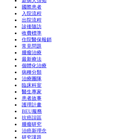
新病人須知
國際患者
入院流程
出院流程
診後隨訪
收費標準
住院醫保報銷
常見問題
腫瘤治療
最新療法
個體化治療
病種分類
治療團隊
臨床科室
醫生專家
患者故事
護理計畫
BEU服務
抗癌誤區
腫瘤研究
治癌新理念
研究課題