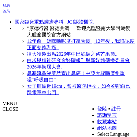
預約
咨詢
國家臨床重點腫瘤專科
JCI認證醫院
"厚德行醫 醫德共濟"，歡迎光臨暨南大學附屬復
大腫瘤醫院官方網站
12年前，媽咪喺呢度打贏舌癌；12年後，我喺呢度
正面交鋒乳癌..
復大獲邀出席2026年中巴絲綢之路芒果節..
白求恩精神研究會醫院報刊與新媒體傳播委員會
2026年換屆大會..
鼻塞流鼻涕竟然查出鼻癌！中亞大叔喺廣州重
獲“呼吸自由”..
女子腫瘤近19cm，曾被醫院拒收，如今卻能自己
踩電單車出門..
MENU
登陸
▪
註冊
CLOSE
諮詢留言
收藏本站
網站地圖
Select Language