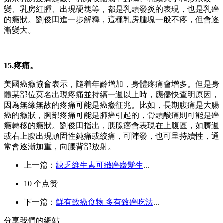
變、乳房紅腫、
出
現硬塊等，都是乳頭
發
炎的表現，也是乳癌
的癥狀。劉俊田進一步解釋，這種乳房腫塊一般不疼，但會逐
漸變大。
15.疼痛。
美國癌癥協會表示，隨着年齡增加，身體疼痛會增多。但是身
體某部位莫名出現疼痛並持續一週以上時，應儘快查明原因，
因為無緣無故的疼痛可能是癌癥征兆。比如，長期腹痛是大腸
癌的癥狀，胸部疼痛可能是肺癌引起的，骨頭酸痛則可能是癌
癥轉移的癥狀。劉俊田指出，胰腺癌會表現在上腹區，如臍週
或右上腹出現頑固性鈍痛或絞痛，可陣發，也可呈持續性，通
常會逐漸加重，向腰背部放射。
上一篇：
缺乏維生素可緻癌癥髮生
...
10
个点赞
下一篇：
鮮有致癌食物 多有致癌吃法
...
分享我們的網站