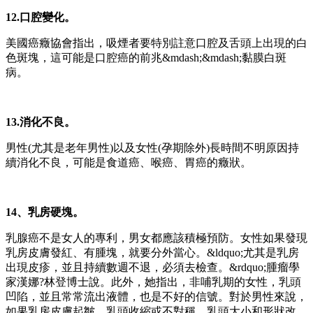
12.口腔變化。
美國癌癥協會指出，吸煙者要特別註意口腔及舌頭上出現的白
色斑塊，這可能是口腔癌的前兆&mdash;&mdash;黏膜白斑
病。
13.消化不良。
男性(尤其是老年男性)以及女性(孕期除外)長時間不明原因持
續消化不良，可能是食道癌、喉癌、胃癌的癥狀。
14、乳房硬塊。
乳腺癌不是女人的專利，男女都應該積極預防。女性如果發現
乳房皮膚發紅、有腫塊，就要分外當心。&ldquo;尤其是乳房
出現皮疹，並且持續數週不退，必須去檢查。&rdquo;腫瘤學
家漢娜?林登博士說。此外，她指出，非哺乳期的女性，乳頭
凹陷，
並且
常常流
出
液體，也是不好的信號。對於男性來說，
如果乳房皮膚起皺、乳頭收縮或不對稱、乳頭大小和形狀改