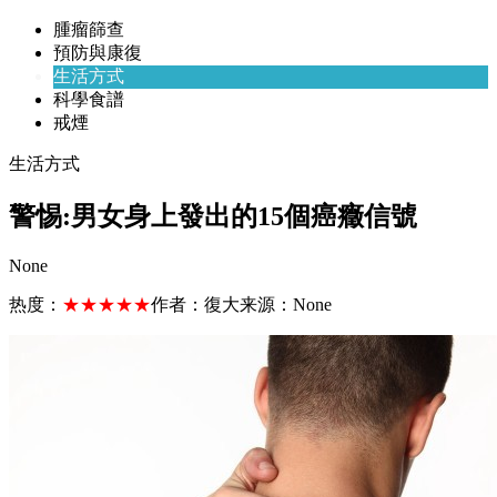
腫瘤篩查
預防與康復
生活方式
科學食譜
戒煙
生活方式
警惕:男女身上發出的15個癌癥信號
None
热度：
★★★★★
作者：
復大
来源：
None