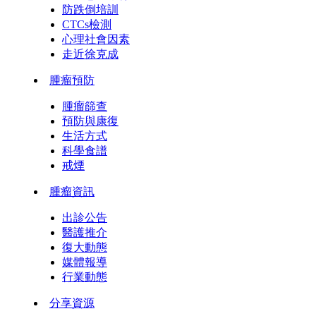
防跌倒培訓
CTCs檢測
心理社會因素
走近徐克成
腫瘤預防
腫瘤篩查
預防與康復
生活方式
科學食譜
戒煙
腫瘤資訊
出診公告
醫護推介
復大動態
媒體報導
行業動態
分享資源