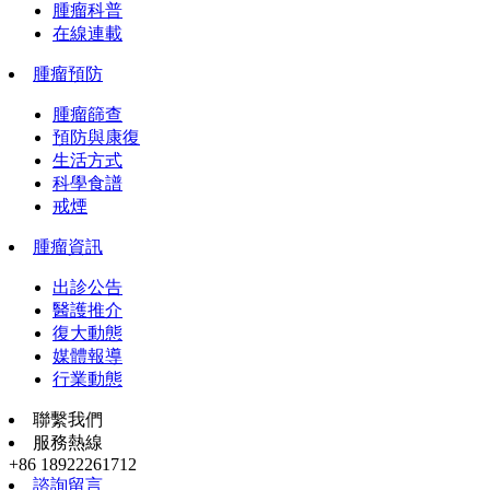
腫瘤科普
在線連載
腫瘤預防
腫瘤篩查
預防與康復
生活方式
科學食譜
戒煙
腫瘤資訊
出診公告
醫護推介
復大動態
媒體報導
行業動態
聯繫我們
服務熱線
+86 18922261712
諮詢留言