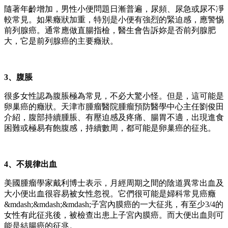
隨著年齡增加，男性小便問題日漸普遍，尿頻、尿急或尿不凈
較常見。如果癥狀加重，特別是小便有強烈的緊迫感，應警惕
前列腺癌。通常應做直腸指檢，醫生會告訴妳是否前列腺肥
大，它是前列腺癌的主要癥狀。
3、腹脹
很多女性認為腹脹極為常見，不必大驚小怪。但是，這可能是
卵巢癌的癥狀。天津市腫瘤醫院腫瘤預防醫學中心主任劉俊田
介紹，腹部持續腫脹、有壓迫感及疼痛、腸胃不適，出現進食
困難或極易有飽腹感，持續數周，都可能是卵巢癌的征兆。
4、不規律出血
美國腫瘤學家戴利博士表示，月經周期之間的陰道異常出血及
大小便出血很容易被女性忽視。它們很可能是婦科常見癌癥
&mdash;&mdash;&mdash;子宮內膜癌的一大征兆，有至少3/4的
女性有此征兆後，被檢查出患上子宮內膜癌。而大便出血則可
能是結腸癌的征兆。