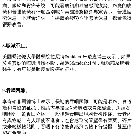
病、腸癌和胃癌來說，可能發病初期就會感到疲勞。癌癥的疲
勞和普通疲勞有什麽區別呢？美國癌癥協會專家表示，普通疲
勞休息一下就會消失，而癌癥的疲勞不論怎麽休息，都會覺得
很難改善。
8.咳嗽不止。
美國喬治城大學醫學院拉尼特&middot;米歇裏博士表示，如果
莫名其妙的咳嗽持續不斷，超過3&mdash;4周，就應該及時看
醫生，有可能是肺癌或喉癌的征兆。
9.吞咽困難。
李奇頓菲爾德博士表示，長期的吞咽困難，可能是喉癌、食道
癌和胃癌的征兆，應該盡早接受X光胸透或胃鏡檢查。所謂吞
咽困難，劉俊田介紹，一般指進食時出現胸骨後疼痛、食管內
有異物感，有人即使不進食，也會感到食管壁像有菜葉、碎片
或米粒樣物貼附，吞咽下食物後會感到食物下行緩慢，甚至停
留在食管內。