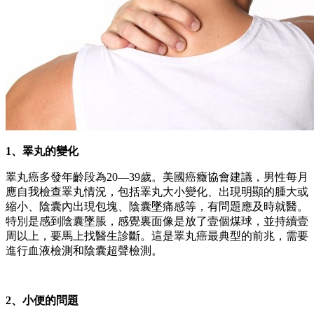
1、睪丸的變化
睪丸癌多發年齡段為20—39歲。美國癌癥協會建議，男性每月
應自我檢查睪丸情況，包括睪丸大小變化、出現明顯的腫大或
縮小、陰囊內出現包塊、陰囊墜痛感等，有問題應及時就醫。
特別是感到陰囊墜脹，感覺裏面像是放了壹個煤球，並持續壹
周以上，要馬上找醫生診斷。這是睪丸癌最典型的前兆，需要
進行血液檢測和陰囊超聲檢測。
2、小便的問題