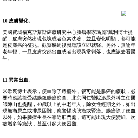
10.皮膚變化。
美國費城福克斯蔡斯癌癥研究中心腫瘤學家瑪麗?戴利博士提
醒，皮膚突然出現包塊或者色素沈著，並且變化明顯，都可能
是皮膚癌的征兆。觀察幾周後就應該立即就醫。另外，無論年
老年輕，一旦皮膚突然出血或者出現異常剝落，也應該去看醫
生。
11.異常出血。
米歇裏博士表示，便血除了痔瘡外，很可能是腸癌的癥狀，必
要時應該接受結腸鏡腸癌篩查。北京同仁醫院泌尿外科主任醫
師陳山也提醒，40歲以上的中老年人，除女性經期之外，如出
現無痛尿血或排尿困難，應警惕膀胱癌或腎癌。腸癌除了便血
以外，如果腫瘤生長在靠近肛門處，還可能出現大便變細、次
數增多等癥狀，甚至引起大便困難。