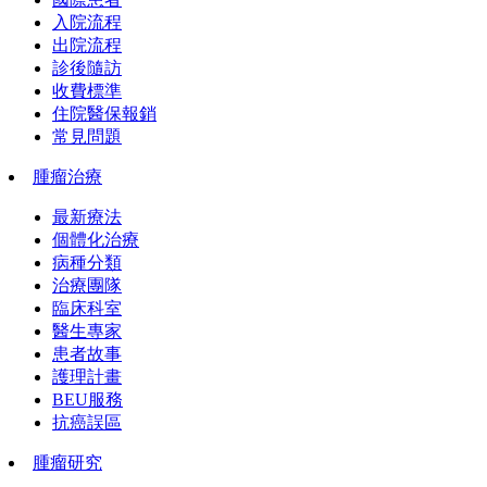
入院流程
出院流程
診後隨訪
收費標準
住院醫保報銷
常見問題
腫瘤治療
最新療法
個體化治療
病種分類
治療團隊
臨床科室
醫生專家
患者故事
護理計畫
BEU服務
抗癌誤區
腫瘤研究