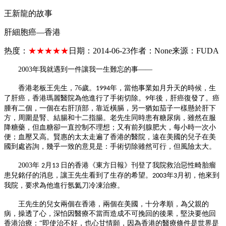
王新龍的故事
肝細胞癌—香港
热度：
★★★★★
日期：
2014-06-23
作者：
None
来源：
FUDA
2003
年我就遇到
一
件讓我
一
生難忘的事
——
香港老板王先生，
76
歲。
年，當他事業如月升天的時候，生
1994
了肝癌，香港瑪麗醫院為他進行了手術切除。
年後，肝癌復發了。癌
9
腫有二個，
一
個在右肝頂部，靠近橫膈，另
一
猶如茄子
一
樣懸於肝下
方，周圍是腎、結腸和十二指腸。老先生同時患有糖尿病，雖然在服
降糖藥，但血糖卻
一
直控制不理想；又有前列腺肥大，每小時
一
次小
便；血壓又高。賢惠的太太走遍了香港的醫院，遠在美國的兒子在美
國到處咨詢，幾乎
一
致的意見是：手術切除雖然可行，但風險太大。
2003
年
月
日的香港《東方日報》刊登了我院救治惡性畸胎瘤
2
13
患兒銘仔的消息，讓王先生看到了生存的希望。
年
月初，他來到
2003
3
我院，要求為他進行氬氦刀冷凍治療。
王先生的兒女兩個在香港，兩個在美國，十分孝順，為父親的
病，操透了心，深怕因醫療不當而造成不可挽回的後果，堅決要他回
香港治療：
“即使治不好，也心甘情願，因為香港的醫療條件是世界是