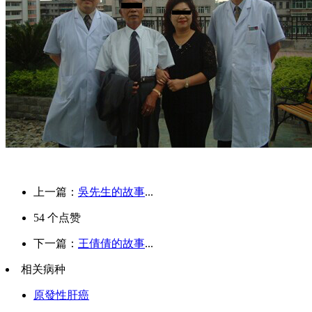
上一篇：
吳先生的故事
...
54
个点赞
下一篇：
王倩倩的故事
...
相关病种
原發性肝癌