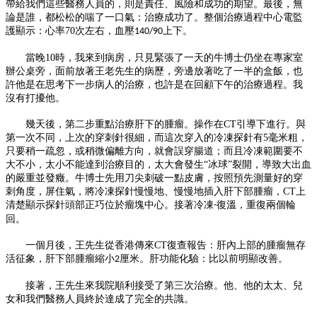
帶給我們這些醫務人員的，則是責任、風險和成功的期望。最後，無
論是誰，都松松的喘了
一
口氣：治療成功了。整個治療過程中心電監
護顯示：心率
70
次左右，血壓
上下。
140/90
當晚
10
時，我來到病房，只見緊張了
一
天的牛博士仍坐在專家室
辦公桌旁，面前放著王老先生的病歷，旁邊放著吃了
一
半的盒飯，也
許他是在思考下
一
步病人的治療，也許是在回顧下午的治療過程。我
沒有打擾他。
幾天後，第二步重點治療肝下的腫瘤。操作在
CT
引導下進行。與
第
一
次不同，上次的穿刺針很細，而這次穿入的冷凍探針有
5
毫米粗，
只要稍
一
疏忽，或稍微偏離方向，就會誤穿腸道；而且冷凍範圍要不
大不小，太小不能達到治療目的，太大會發生
“冰球”裂開，導致大出血
的嚴重並發癥。牛博士先用刀尖刺破
一
點皮膚，按照預先測量好的穿
刺角度，屏住氣，將冷凍探針慢慢地、慢慢地插入肝下部腫瘤，
CT
上
清楚顯示探針頭部正巧位於瘤塊中心。接著冷凍
復溫，重復兩個輪
-
回。
一
個月後，王先生從香港傳來
CT
復查報告：肝內上部的腫瘤無存
活征象，肝下部腫瘤縮小
厘米。肝功能化驗：比以前明顯改善。
2
接著，王先生來我院順利接受了第三次治療。他、他的太太、兒
女和我們醫務人員終於達成了完全的共識。