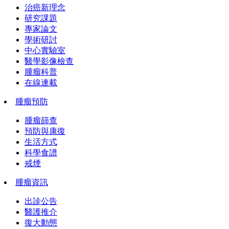
治癌新理念
研究課題
專家論文
學術研討
中心實驗室
醫學影像檢查
腫瘤科普
在線連載
腫瘤預防
腫瘤篩查
預防與康復
生活方式
科學食譜
戒煙
腫瘤資訊
出診公告
醫護推介
復大動態