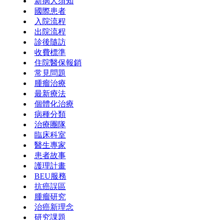
新病人須知
國際患者
入院流程
出院流程
診後隨訪
收費標準
住院醫保報銷
常見問題
腫瘤治療
最新療法
個體化治療
病種分類
治療團隊
臨床科室
醫生專家
患者故事
護理計畫
BEU服務
抗癌誤區
腫瘤研究
治癌新理念
研究課題