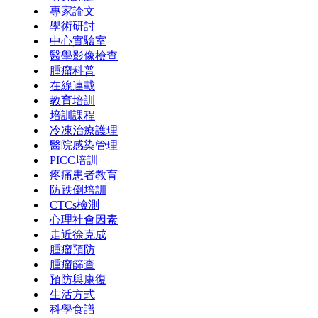
專家論文
學術研討
中心實驗室
醫學影像檢查
腫瘤科普
在線連載
教育培訓
培訓課程
冷凍治療護理
醫院感染管理
PICC培訓
疼痛患者教育
防跌倒培訓
CTCs檢測
心理社會因素
走近徐克成
腫瘤預防
腫瘤篩查
預防與康復
生活方式
科學食譜