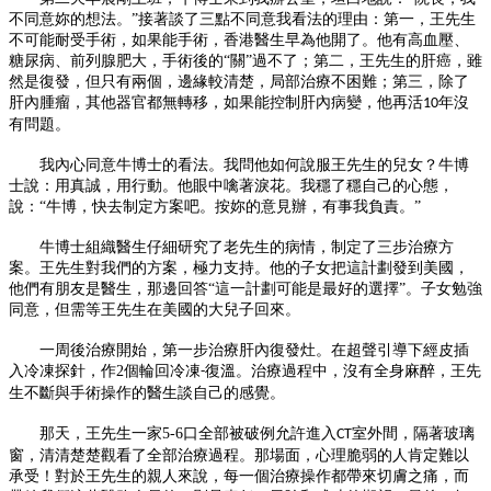
不同意妳的想法。”接著談了三點不同意我看法的理由：第
一
，王先生
不可能耐受手術，如果能手術，香港醫生早為他開了。他有高血壓、
糖尿病、前列腺肥大，手術後的
“關”過不了；第二，王先生的肝癌，雖
然是復發，但只有兩個，邊緣較清楚，局部治療不困難；第三，除了
肝內腫瘤，其他器官都無轉移，如果能控制肝內病變，他再活
年沒
10
有問題。
我內心同意牛博士的看法。我問他如何說服王先生的兒女？牛博
士說：用真誠，用行動。他眼中噙著淚花。我穩了穩自己的心態，
說：
“牛博，快去制定方案吧。按妳的意見辦，有事我負責。”
牛博士組織醫生仔細研究了老先生的病情，制定了三步治療方
案。王先生對我們的方案，極力支持。他的子女把這計劃發到美國，
他們有朋友是醫生，那邊回答
“這
一
計劃可能是最好的選擇
”。子女勉強
同意，但需等王先生在美國的大兒子回來。
一
周後治療開始，第
一
步治療肝內復發
灶
。在超聲引導下經皮插
入冷凍探針，作
2
個輪回冷凍
復溫。治療過程中，沒有全身麻醉，王先
-
生不斷與手術操作的醫生談自己的感覺。
那天，王先生
一
家
5-6
口全部被破例允許進入
室外間，隔著玻璃
CT
窗，清清楚楚觀看了全部治療過程。那場面，心理脆弱的人肯定難以
承受！對於王先生的親人來說，每
一
個治療操作都帶來切膚之痛，而