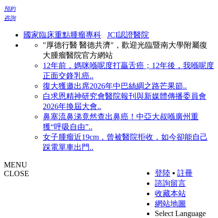
預約
咨詢
國家臨床重點腫瘤專科
JCI認證醫院
"厚德行醫 醫德共濟"，歡迎光臨暨南大學附屬復
大腫瘤醫院官方網站
12年前，媽咪喺呢度打贏舌癌；12年後，我喺呢度
正面交鋒乳癌..
復大獲邀出席2026年中巴絲綢之路芒果節..
白求恩精神研究會醫院報刊與新媒體傳播委員會
2026年換屆大會..
鼻塞流鼻涕竟然查出鼻癌！中亞大叔喺廣州重
獲“呼吸自由”..
女子腫瘤近19cm，曾被醫院拒收，如今卻能自己
踩電單車出門..
MENU
登陸
▪
註冊
CLOSE
諮詢留言
收藏本站
網站地圖
Select Language