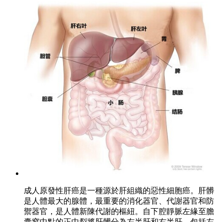
成人原發性肝癌是一種源於肝組織的惡性細胞癌。肝髒
是人體最大的腺體，最重要的消化器官、代謝器官和防
禦器官，是人體新陳代謝的樞紐。自下腔靜脈左緣至膽
囊窩中點的正中裂將肝髒分為左半肝和右半肝，包括左