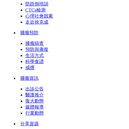
防跌倒培訓
CTCs檢測
心理社會因素
走近徐克成
腫瘤預防
腫瘤篩查
預防與康復
生活方式
科學食譜
戒煙
腫瘤資訊
出診公告
醫護推介
復大動態
媒體報導
行業動態
分享資源