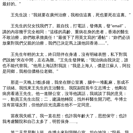
最好的。”
王先生說：
“我就要在廣州治療，我相信這裏，死也要死在這裏。”
王先生的兒女找我們了。親自找，打電話，發傳真，發
“
”，
email
講的內容幾乎完全相同：“這樣的高齡、重病在身的患者，香港的醫生
不敢治療，妳們敢承擔責任！”最後下了用英文寫的“通帖”：“妳們必須
放棄對我們父親的治療，我們已決定馬上讓他回香港
”。
......
王先生年輕的太太，終日陪伴在身邊，沒有明確表態，私下對我
們說她
“夾在中間，左右為難。”王先生發脾氣：“我治病由我決定，誰
也不能代替我。”他用上海話對我說：“我是上海人，儂是江蘇人，阿拉
是同鄉，我相信儂格位老鄉。”
那是
一
天晚上
9
點多鐘，我坐在辦公室裏，腦中
一
堆亂麻，形成不
了頭緒。我找來王先生的主治醫生、我院副院長牛立
志
博士，他剛在
病房看過王先生。他
一
進辦公室，沒等他講話，我就談了我的意見：
一
，動員王先生出院；二，建議他轉院，找外科醫生開刀吧。牛博士
沒有當場反對，但他的目光流露出他不
一
定同意。
當夜我失眠了。我
一
直在想：也許我年齡大了，思想保守；也許
我考慮醫院和自己太多了，明哲保身
......
。
第二天早晨剛上班，牛博士來到我辦公室，坦白地說：
“院長，我