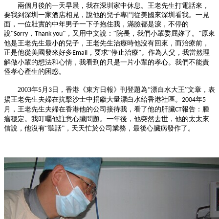
兩個月後的
一
天早晨，我在深圳家中休息。王老先生打電話來，
要我到深圳
一
家酒店相見，說他的兒子專門從美國來深圳看我。
一
見
面，
一
位壯實的中年男子
一
下子抱住我，滿臉都是淚，不停的
說
“
，
”，又用中文說：“院長，我們小輩委屈妳了。”原來
Sorry
Thank you
他是王老先生最小的兒子，王老先生治療時他沒有回來，而治療前，
正是他從美國發來好多
，要求“停止治療”。作為人父，我當然理
Email
解做小輩的想法和心情，我看到的只是
一
片小輩的孝心。我們不能責
怪孝心產生的困惑。
2003
年
月
日，香港《東方日報》刊登題為“漂白水大王”文章，表
5
3
揚王老先生夫婦在抗擊沙士中捐獻大量漂白水給香港社區。
年
2004
5
月，王老先生夫婦在香港他的公司接待我，看了他的肝臟
報告：腫
CT
瘤穩定。我叮囑他註意心臟問題。
一
年後，他突然去世，他的太太來
信說，他沒有
“聽話”，天天忙於公司業務，最後心臟病發作了。