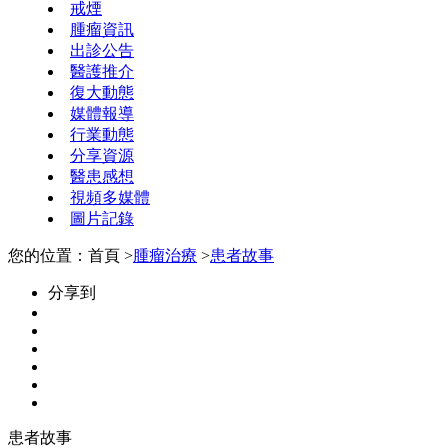
戒煙
腫瘤資訊
出診公告
醫護推介
復大動態
媒體報導
行業動態
分享資源
醫患感想
視頻多媒體
圖片記錄
您的位置：首頁 >
腫瘤治療
>
患者故事
分享到
患者故事