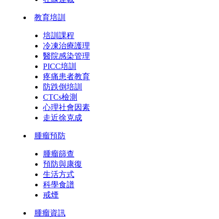
教育培訓
培訓課程
冷凍治療護理
醫院感染管理
PICC培訓
疼痛患者教育
防跌倒培訓
CTCs檢測
心理社會因素
走近徐克成
腫瘤預防
腫瘤篩查
預防與康復
生活方式
科學食譜
戒煙
腫瘤資訊