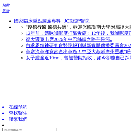
預約
咨詢
國家臨床重點腫瘤專科
JCI認證醫院
"厚德行醫 醫德共濟"，歡迎光臨暨南大學附屬復
12年前，媽咪喺呢度打贏舌癌；12年後，我喺呢度正
復大獲邀出席2026年中巴絲綢之路芒果節..
白求恩精神研究會醫院報刊與新媒體傳播委員會2026
鼻塞流鼻涕竟然查出鼻癌！中亞大叔喺廣州重獲“呼吸
女子腫瘤近19cm，曾被醫院拒收，如今卻能自己踩電
在線預約
查找醫生
聯繫我們