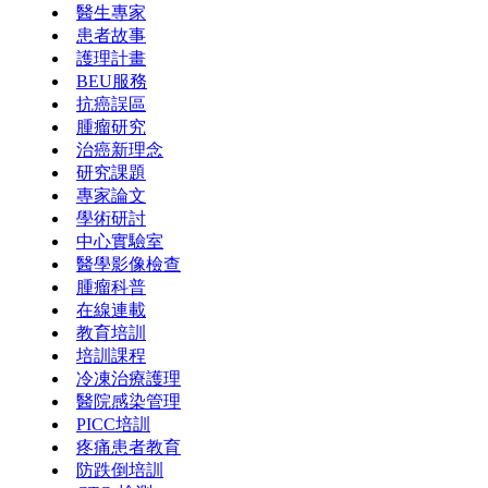
醫生專家
患者故事
護理計畫
BEU服務
抗癌誤區
腫瘤研究
治癌新理念
研究課題
專家論文
學術研討
中心實驗室
醫學影像檢查
腫瘤科普
在線連載
教育培訓
培訓課程
冷凍治療護理
醫院感染管理
PICC培訓
疼痛患者教育
防跌倒培訓