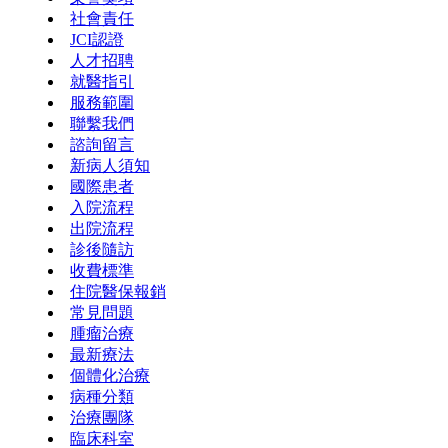
社會責任
JCI認證
人才招聘
就醫指引
服務範圍
聯繫我們
諮詢留言
新病人須知
國際患者
入院流程
出院流程
診後隨訪
收費標準
住院醫保報銷
常見問題
腫瘤治療
最新療法
個體化治療
病種分類
治療團隊
臨床科室