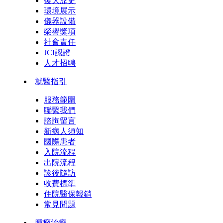
復大歷史
環境展示
儀器設備
榮譽獎項
社會責任
JCI認證
人才招聘
就醫指引
服務範圍
聯繫我們
諮詢留言
新病人須知
國際患者
入院流程
出院流程
診後隨訪
收費標準
住院醫保報銷
常見問題
腫瘤治療