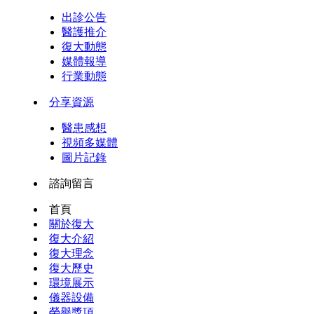
出診公告
醫護推介
復大動態
媒體報導
行業動態
分享資源
醫患感想
視頻多媒體
圖片記錄
諮詢留言
首頁
關於復大
復大介紹
復大理念
復大歷史
環境展示
儀器設備
榮譽獎項