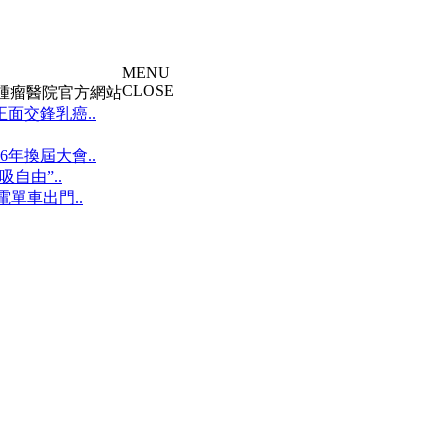
MENU
CLOSE
大腫瘤醫院官方網站
面交鋒乳癌..
年換屆大會..
自由”..
單車出門..