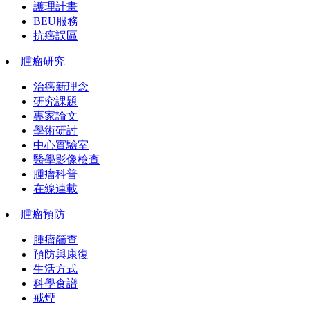
護理計畫
BEU服務
抗癌誤區
腫瘤研究
治癌新理念
研究課題
專家論文
學術研討
中心實驗室
醫學影像檢查
腫瘤科普
在線連載
腫瘤預防
腫瘤篩查
預防與康復
生活方式
科學食譜
戒煙