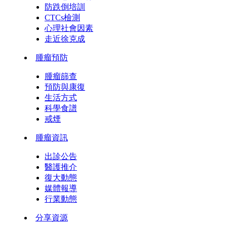
防跌倒培訓
CTCs檢測
心理社會因素
走近徐克成
腫瘤預防
腫瘤篩查
預防與康復
生活方式
科學食譜
戒煙
腫瘤資訊
出診公告
醫護推介
復大動態
媒體報導
行業動態
分享資源