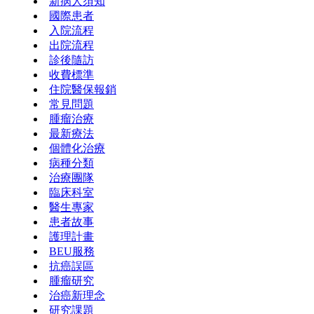
新病人須知
國際患者
入院流程
出院流程
診後隨訪
收費標準
住院醫保報銷
常見問題
腫瘤治療
最新療法
個體化治療
病種分類
治療團隊
臨床科室
醫生專家
患者故事
護理計畫
BEU服務
抗癌誤區
腫瘤研究
治癌新理念
研究課題