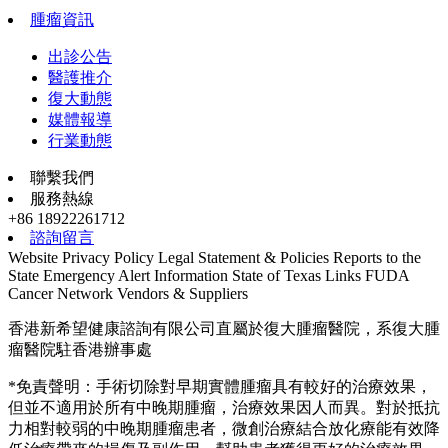
腫瘤資訊
出診公告
醫護推介
復大動態
媒體報導
行業動態
聯繫我們
服務熱線
+86 18922261712
諮詢留言
Website Privacy Policy
Legal Statement & Policies
Reports to the
State
Emergency Alert Information
State of Texas Links
FUDA
Cancer Network
Vendors & Suppliers
香港新希望健康諮詢有限公司直屬於復大腫瘤醫院，系復大腫
瘤醫院駐香港辦事處
*免責聲明：手術切除對早期實體腫瘤具有較好的治療效果，
但並不適用於所有中晚期腫瘤，治療效果因人而異。對於抵抗
力相對較弱的中晚期腫瘤患者，微創治療結合放化療能有效降