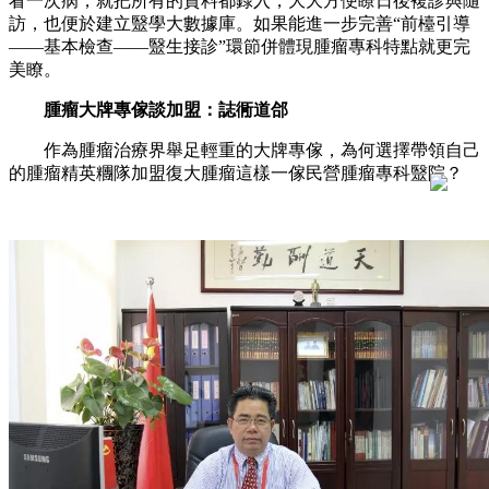
看一次病，就把所有的資料都錄入，大大方便瞭日後複診與隨
訪，也便於建立毉學大數據庫。如果能進一步完善“前檯引導
——基本檢查——毉生接診”環節併體現腫瘤專科特點就更完
美瞭。
腫瘤大牌專傢談加盟：誌衕道郃
作為腫瘤治療界舉足輕重的大牌專傢，為何選擇帶領自己
的腫瘤精英糰隊加盟復大腫瘤這樣一傢民營腫瘤專科毉院？