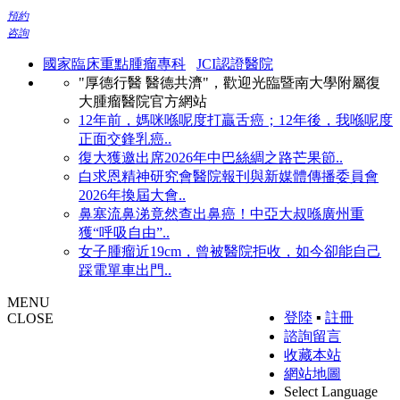
預約
咨詢
國家臨床重點腫瘤專科
JCI認證醫院
"厚德行醫 醫德共濟"，歡迎光臨暨南大學附屬復
大腫瘤醫院官方網站
12年前，媽咪喺呢度打贏舌癌；12年後，我喺呢度
正面交鋒乳癌..
復大獲邀出席2026年中巴絲綢之路芒果節..
白求恩精神研究會醫院報刊與新媒體傳播委員會
2026年換屆大會..
鼻塞流鼻涕竟然查出鼻癌！中亞大叔喺廣州重
獲“呼吸自由”..
女子腫瘤近19cm，曾被醫院拒收，如今卻能自己
踩電單車出門..
MENU
登陸
▪
註冊
CLOSE
諮詢留言
收藏本站
網站地圖
Select Language