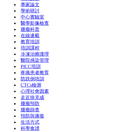
專家論文
學術研討
中心實驗室
醫學影像檢查
腫瘤科普
在線連載
教育培訓
培訓課程
冷凍治療護理
醫院感染管理
PICC培訓
疼痛患者教育
防跌倒培訓
CTCs檢測
心理社會因素
走近徐克成
腫瘤預防
腫瘤篩查
預防與康復
生活方式
科學食譜