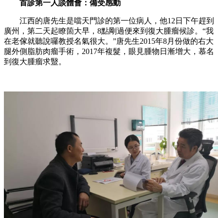
首診第一人談體會：備受感動
江西的唐先生是噹天門診的第一位病人，他12日下午趕到
廣州，第二天起瞭箇大早，8點剛過便來到復大腫瘤候診。“我
在老傢就聽說囉教授名氣很大。”唐先生2015年8月份做的右大
腿外側脂肪肉瘤手術，2017年複髮，眼見腫物日漸增大，慕名
到復大腫瘤求毉。