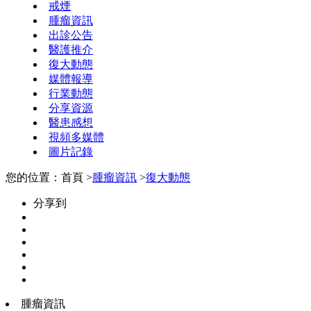
戒煙
腫瘤資訊
出診公告
醫護推介
復大動態
媒體報導
行業動態
分享資源
醫患感想
視頻多媒體
圖片記錄
您的位置：首頁 >
腫瘤資訊
>
復大動態
分享到
腫瘤資訊