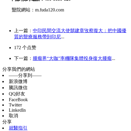
毉院網站：m.fuda120.com
上一篇：
中印民間交流大使鬍建章攷察復大：把中國優
質的毉療服務帶到印尼
...
172
个点赞
下一篇：
腫瘤界“大咖”率糰隊集體投身復大腫瘤
...
分享我們的網站
——分享到——
新浪微博
騰訊微信
QQ好友
FaceBook
Twitter
LinkedIn
取消
分享
就醫指引